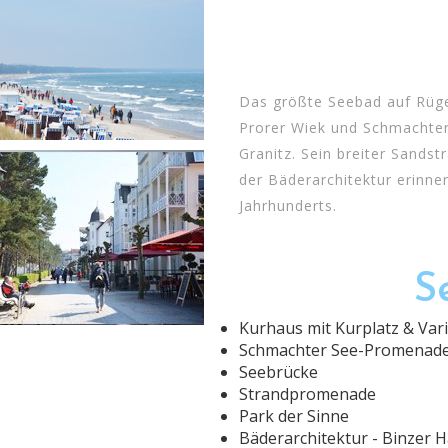
Das größte Seebad auf Rügen
Prorer Wiek und Schmachte
Granitz. Sein breiter Sandst
der Bäderarchitektur erinne
Jahrhunderts.
S
Kurhaus mit Kurplatz & Var
Schmachter See-Promenad
Seebrücke
Strandpromenade
Park der Sinne
Bäderarchitektur - Binzer 