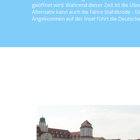
geöffnet wird. Während dieser Zeit ist die Üb
Alternativ kann auch die Fähre Stahlbrode - G
Angekommen auf der Insel führt die Deutsche 