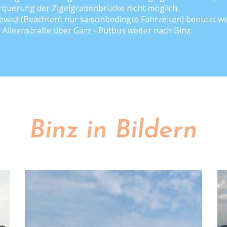
erquerung der Zigelgrabenbrücke nicht möglich.
lewitz (Beachten!: nur saisonbedingte Fahrzeiten) benutzt w
Alleenstraße über Garz - Putbus weiter nach Binz.
Binz in Bildern