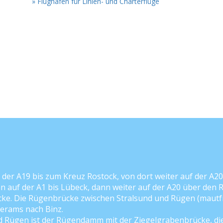
» Flughafen für Linien- und Charterflüge
 der A19 bis zum Kreuz Rostock, von dort weiter auf der A2
auf der A1 bis Lübeck, dann weiter auf der A20 über den R
ke. Die Rügenbrücke zwischen Stralsund und Rügen (mautfr
erams nach Binz.
d Rügen ist der Rügendamm mit der Ziegelgrabenbrücke, di