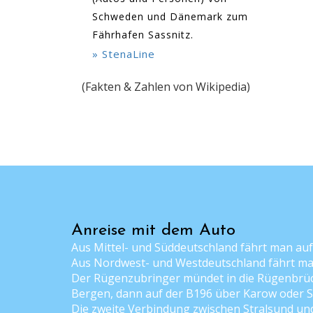
Schweden und Dänemark zum
Fährhafen Sassnitz.
» StenaLine
(Fakten & Zahlen von Wikipedia)
Anreise mit dem Auto
Aus Mittel- und Süddeutschland fährt man auf
Aus Nordwest- und Westdeutschland fährt man 
Der Rügenzubringer mündet in die Rügenbrüc
Bergen, dann auf der B196 über Karow oder S
Die zweite Verbindung zwischen Stralsund un