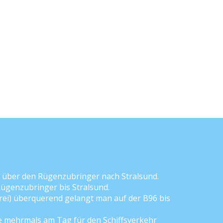
0 über den Rügenzubringer nach Stralsund.
ügenzubringer bis Stralsund.
ei) überquerend gelangt man auf der B96 bis
e mehrmals am Tag für den Schiffsverkehr